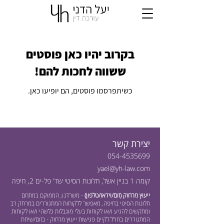
בקרוב יהיו כאן פוסטים
ששווה לחכות להם!
כשיתפרסמו פוסטים, הם יופיעו כאן.
יצירת קשר
054-4535699
yael@yh-law.com
קומה 1 בניין אשל, חלונות הסיטי שד' פל-ים 2, חיפה
ייעוץ מרחוק (זום/וידאו/טלפון)
- משרדנו, הממוקם במתחם
חלונות הסיטי בחיפה, מאפשר ללקוחות המתגוררים במרחק רב
ומתקשים להגיע ו/או לקוחות בעלי מוגבלות כלשהי ו/או לקוחות
המתגוררים בחו"ל לקיים פגישות ייעוץ מרחוק - בזום/שיחת