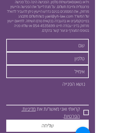
וידאו בוואטסאפ/שיחת טלפון. הפגישה הינה ככל פגישה
פרונטלית וחייבת תשלום. על מנת לייעל את הפגישה והייעוץ
מרחוק, את המסמכים בגינם נדרש הייעוץ ניתן להעביר לדוא"ל
של המשרד
yael@yh-law.com
כשהתשלום מתבצע
בפייבוקס/ביט או בהעברה בנקאית טרם השיחה. לתיאום ייעוץ
מרחוק בדיני עבודה חייגו
054-4535699
או שלחו פניה
בטופס המצורף וניצור קשר בהקדם.
קראתי ואני מאשר/ת את 
מדיניות 
הפרטיות
.
שליחה